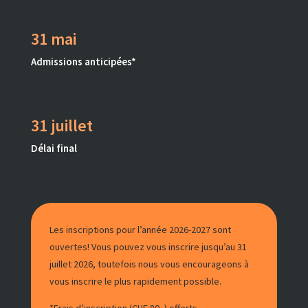
31 mai
Admissions anticipées*
31 juillet
Délai final
Les inscriptions pour l’année 2026-2027 sont
ouvertes! Vous pouvez vous inscrire jusqu’au
31
juillet 2026, toutefois nous vous encourageons à
vous inscrire le plus rapidement possible.
*Frais d’inscription (CHF 80.-) offerts.